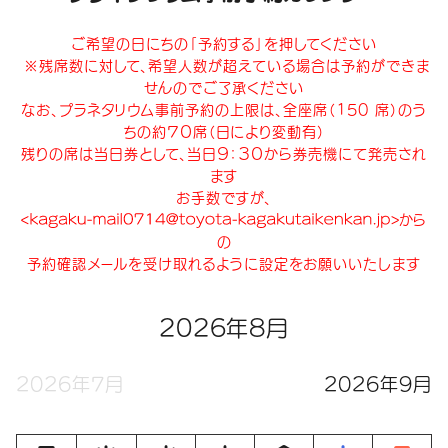
ご希望の日にちの「予約する」を押してください
※残席数に対して、希望人数が超えている場合は予約ができま
せんのでご了承ください
なお、プラネタリウム事前予約の上限は、全座席（150 席）のう
ちの約７０席（日により変動有）
残りの席は当日券として、当日９：３０から券売機にて発売され
ます
お手数ですが、
から
の
予約確認メールを受け取れるように設定をお願いいたします
2026年8月
2026年7月
2026年9月