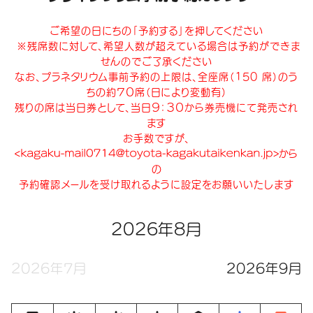
ご希望の日にちの「予約する」を押してください
※残席数に対して、希望人数が超えている場合は予約ができま
せんのでご了承ください
なお、プラネタリウム事前予約の上限は、全座席（150 席）のう
ちの約７０席（日により変動有）
残りの席は当日券として、当日９：３０から券売機にて発売され
ます
お手数ですが、
から
の
予約確認メールを受け取れるように設定をお願いいたします
2026年8月
2026年7月
2026年9月