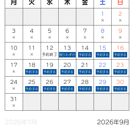
月
火
水
木
金
土
日
1
2
×
×
3
4
5
6
7
8
9
×
×
×
×
×
×
×
10
11
12
13
14
15
16
×
×
予約終了
残りわずか
予約する
予約する
予約する
17
18
19
20
21
22
23
×
予約する
予約する
予約する
予約する
予約する
予約する
24
25
26
27
28
29
30
×
予約する
予約する
予約する
予約する
予約する
予約する
31
×
2026年7月
2026年9月