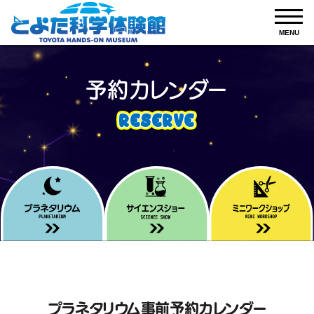
予約カレンダー
RESERVE
プラネタリウム事前予約カレンダー