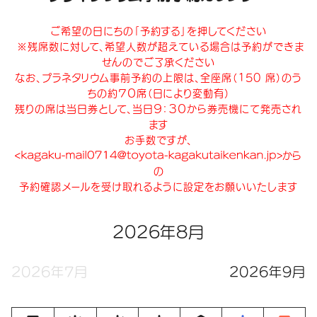
ご希望の日にちの「予約する」を押してください
※残席数に対して、希望人数が超えている場合は予約ができま
せんのでご了承ください
なお、プラネタリウム事前予約の上限は、全座席（150 席）のう
ちの約７０席（日により変動有）
残りの席は当日券として、当日９：３０から券売機にて発売され
ます
お手数ですが、
から
の
予約確認メールを受け取れるように設定をお願いいたします
2026年8月
2026年7月
2026年9月