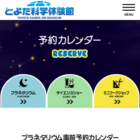
予約カレンダー
RESERVE
プラネタリウム事前予約カレンダー